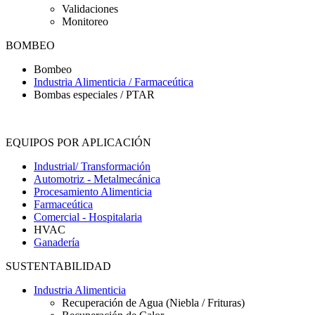
Validaciones
Monitoreo
BOMBEO
Bombeo
Industria Alimenticia / Farmaceútica
Bombas especiales / PTAR
EQUIPOS POR APLICACIÓN
Industrial/ Transformación
Automotriz - Metalmecánica
Procesamiento Alimenticia
Farmaceútica
Comercial - Hospitalaria
HVAC
Ganadería
SUSTENTABILIDAD
Industria Alimenticia
Recuperación de Agua (Niebla / Frituras)